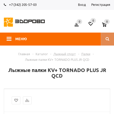
+7 (342) 205-57-03
Вход
Регистрация
0
0
0
МЕНЮ
Главная
-
Каталог
-
Лыжный спорт
-
Палки
-
Лыжные палки KV+ TORNADO PLUS JR QCD
Лыжные палки KV+ TORNADO PLUS JR
QCD