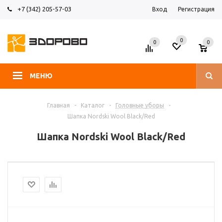
+7 (342) 205-57-03
Вход
Регистрация
0
0
0
МЕНЮ
Главная
-
Каталог
-
Головные уборы
-
Шапка Nordski Wool Black/Red
Шапка Nordski Wool Black/Red