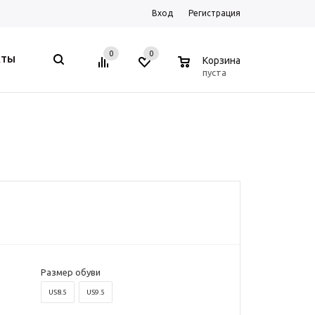
Вход
Регистрация
0
0
0
КТЫ
Корзина
пуста
Размер обуви
US8.5
US9.5