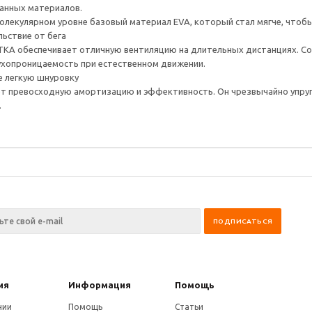
анных материалов.
лекулярном уровне базовый материал EVA, который стал мягче, что
ьствие от бега
обеспечивает отличную вентиляцию на длительных дистанциях. Сос
духопроницаемость при естественном движении.
 легкую шнуровку
т превосходную амортизацию и эффективность. Он чрезвычайно упругий
.
ия
Информация
Помощь
нии
Помощь
Статьи