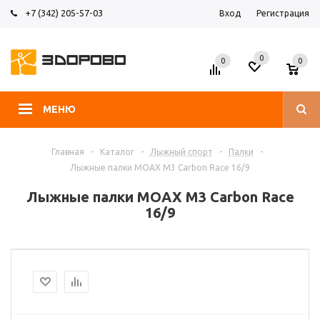
+7 (342) 205-57-03
Вход
Регистрация
0
0
0
МЕНЮ
Главная
-
Каталог
-
Лыжный спорт
-
Палки
-
Лыжные палки MOAX M3 Carbon Race 16/9
Лыжные палки MOAX M3 Carbon Race
16/9