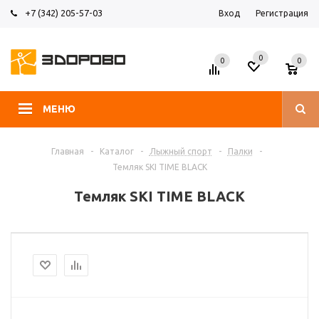
+7 (342) 205-57-03
Вход
Регистрация
0
0
0
МЕНЮ
Главная
-
Каталог
-
Лыжный спорт
-
Палки
-
Темляк SKI TIME BLACK
Темляк SKI TIME BLACK