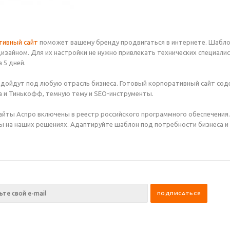
тивный сайт
поможет вашему бренду продвигаться в интернете. Шабл
изайном. Для их настройки не нужно привлекать технических специали
 5 дней.
дойдут под любую отрасль бизнеса. Готовый корпоративный сайт содер
 и Тинькофф, темную тему и SEO-инструменты.
йты Аспро включены в реестр российского программного обеспечения
ы на наших решениях. Адаптируйте шаблон под потребности бизнеса и 